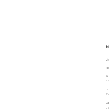
E
Li
Co
Mo
c
In
Po
Có
de