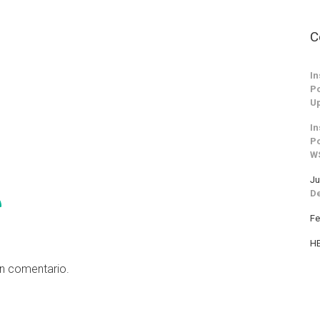
C
In
Po
Up
In
Po
W
Ju
De
Fe
H
un comentario.