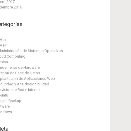
ero 2017
ciembre 2016
ategorías
Asir
Asir
ministración de Sistemas Operativos
oud Computing
bian
ndamento de Hardware
stion de Base de Datos
plantacion de Aplicaciones Web
guridad y Alta disponibilidad
rvicios de Red e Internet
untu
eeam Backup
Mware
indows
eta