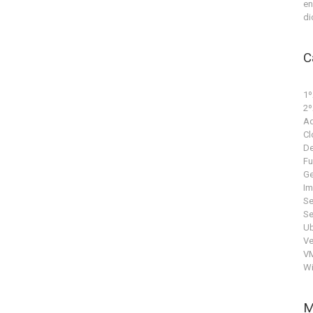
en
di
C
1º
2º
Ad
Cl
De
Fu
Ge
Im
Se
Se
Ub
V
V
W
M