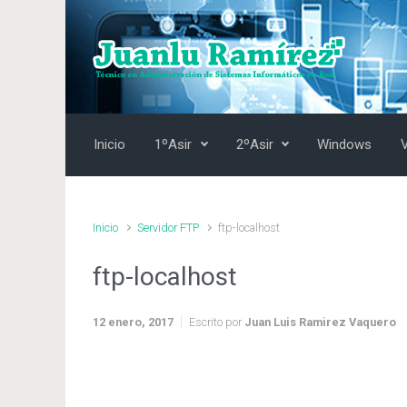
Saltar al contenido principal
Inicio
1ºAsir
2ºAsir
Windows
Inicio
Servidor FTP
ftp-localhost
ftp-localhost
12 enero, 2017
Escrito por
Juan Luis Ramirez Vaquero