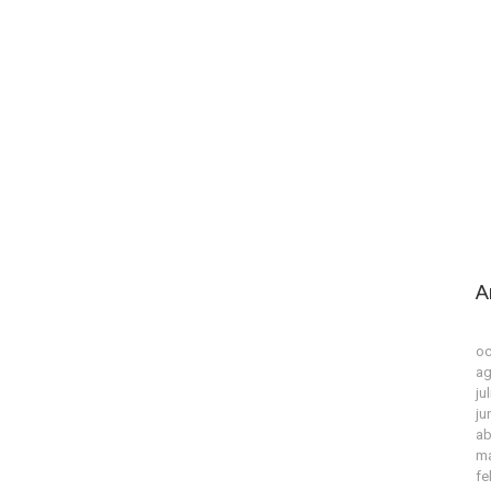
A
oc
ag
ju
ju
ab
ma
fe