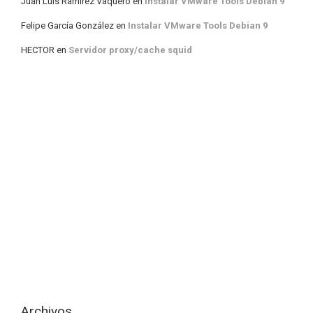
Juan Luis Ramirez Vaquero
en
Instalar VMware Tools Debian 9
Felipe García González
en
Instalar VMware Tools Debian 9
HECTOR
en
Servidor proxy/cache squid
Archivos