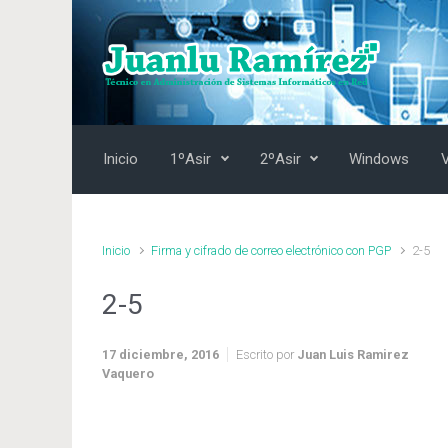
Saltar al contenido principal
Inicio
1ºAsir
2ºAsir
Windows
Inicio
Firma y cifrado de correo electrónico con PGP
2-5
2-5
17 diciembre, 2016
Escrito por
Juan Luis Ramirez
Vaquero