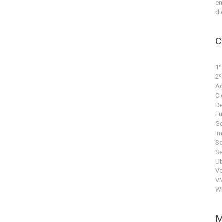
en
di
C
1º
2º
Ad
Cl
De
Fu
Ge
Im
Se
Se
Ub
V
V
W
M