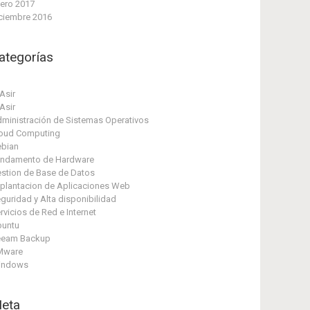
ero 2017
ciembre 2016
ategorías
Asir
Asir
ministración de Sistemas Operativos
oud Computing
bian
ndamento de Hardware
stion de Base de Datos
plantacion de Aplicaciones Web
guridad y Alta disponibilidad
rvicios de Red e Internet
untu
eeam Backup
Mware
indows
eta