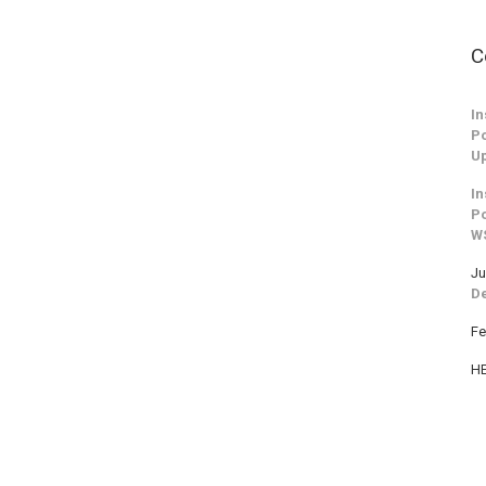
C
In
Po
Up
In
Po
W
Ju
De
Fe
H