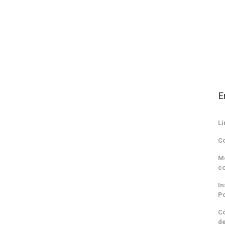
E
Li
Co
Mo
c
In
Po
Có
de