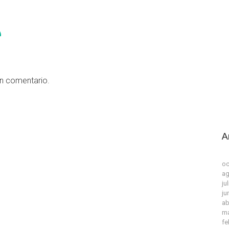
un comentario.
A
oc
ag
ju
ju
ab
ma
fe